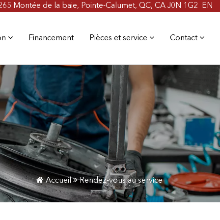
 !
265 Montée de la baie, Pointe-Calumet, QC, CA J0N 1G2
EN
ion
Financement
Pièces et service
Contact
Accueil
Rendez-vous au service