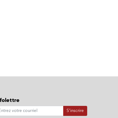
folettre
S'inscrire