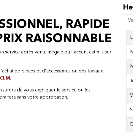
He
Ve
SSIONNEL, RAPIDE
 PRIX RAISONNABLE
L
M
n service après-vente inégalé où l'accent est mis sur
M
l'achat de pièces et d'accessoires ou des travaux
CLM
.
J
ssurera de vous expliquer le service ou les
V
sera fera sans votre approbation.
S
D