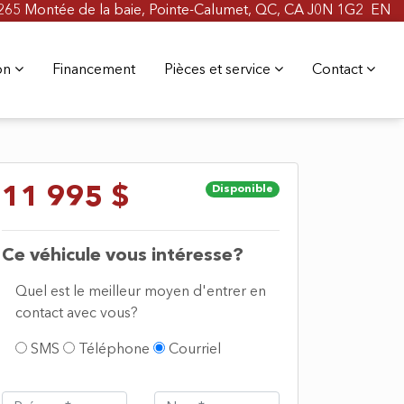
265 Montée de la baie, Pointe-Calumet, QC, CA J0N 1G2
EN
ion
Financement
Pièces et service
Contact
11 995 $
Disponible
Ce véhicule vous intéresse?
Quel est le meilleur moyen d'entrer en
contact avec vous?
SMS
Téléphone
Courriel