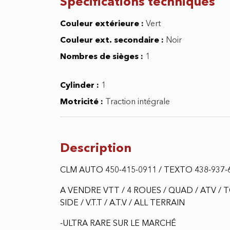
Spécifications
techniques
Couleur extérieure :
Vert
Couleur ext. secondaire :
Noir
Nombres de sièges :
1
Cylinder :
1
Motricité :
Traction intégrale
Description
CLM AUTO 450-415-0911 / TEXTO 438-937-
A VENDRE VTT / 4 ROUES / QUAD / ATV / T
SIDE / V.T.T / A.T.V / ALL TERRAIN
-ULTRA RARE SUR LE MARCHÉ