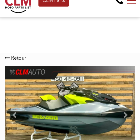
CLM Parts
Faites une demande de Financement 
EN
265 Montée de la baie, Pointe-Calumet, QC, CA J0N 1G2
Retour
Previous
Next