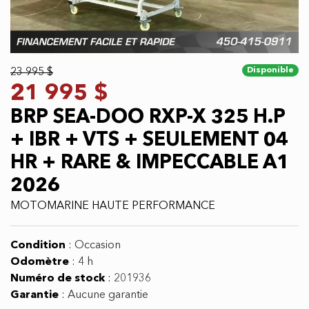
Disponible
23 995 $
21 995 $
BRP SEA-DOO RXP-X 325 H.P
+ IBR + VTS + SEULEMENT 04
HR + RARE & IMPECCABLE A1
2026
MOTOMARINE HAUTE PERFORMANCE
Condition
:
Occasion
Odomètre
:
4 h
Numéro de stock
:
201936
Garantie
:
Aucune garantie