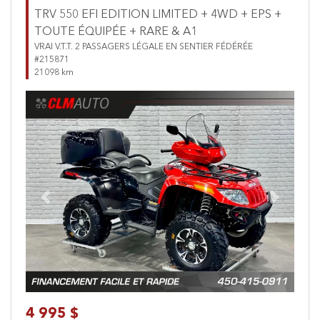
TRV 550 EFI EDITION LIMITED + 4WD + EPS +
TOUTE ÉQUIPÉE + RARE & A1
VRAI V.T.T. 2 PASSAGERS LÉGALE EN SENTIER FÉDÉRÉE
#215871
21098 km
Previous
Next
4 995 $