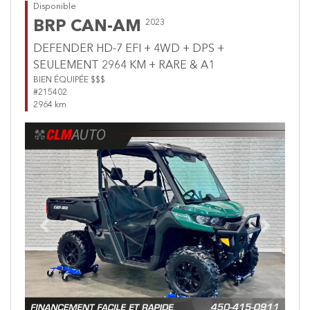
Disponible
BRP CAN-AM
2023
DEFENDER HD-7 EFI + 4WD + DPS +
SEULEMENT 2964 KM + RARE & A1
BIEN ÉQUIPÉE $$$
#215402
2964 km
Previous
Next