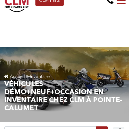
CLM Parts
Faites une demande de Financement en ligne dès m
EN
265 Montée de la baie, Pointe-Calumet, QC, CA J0N 1G2
Accueil
Inventaire
VÉHICULES
DÉMO+NEUF+OCCASION EN
INVENTAIRE CHEZ CLM À POINTE-
CALUMET