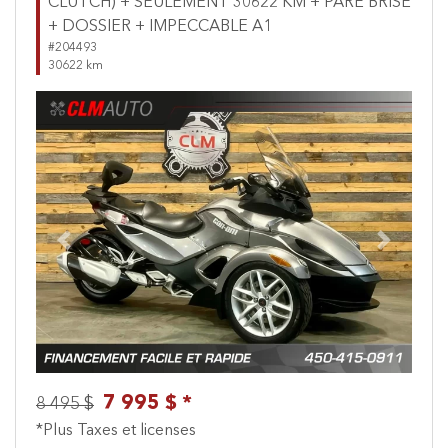
CLUTCH) + SEULEMENT 30622 KM + PARE BRISE
+ DOSSIER + IMPECCABLE A1
#204493
30622 km
Previous
Next
7 995 $ *
8 495 $
*Plus Taxes et licenses