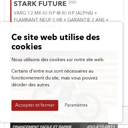
STARK FUTURE
2025
VARG 1.2 MX 60 H.P @ 80 H.P (ALPHA) +
FLAMBANT NEUF 0 HR + GARANTIE 2 ANS +
RARE SUR LE MARCHÉ
MX-MOTORCROSS-ENDURO E.V = MOTO ELECTRIQUE
Ce site web utilise des
#181227
0 km
cookies
Nous utilisons des cookies sur notre site web.
Certains d'entre eux sont nécessaires au
fonctionnement du site, mais vous pouvez
décider des autres.
Previous
Next
Accepter et fermer
Paramètres