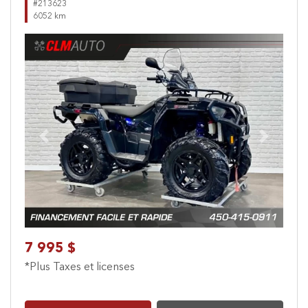
#213623
6052 km
Previous
Next
7 995 $
*Plus Taxes et licenses