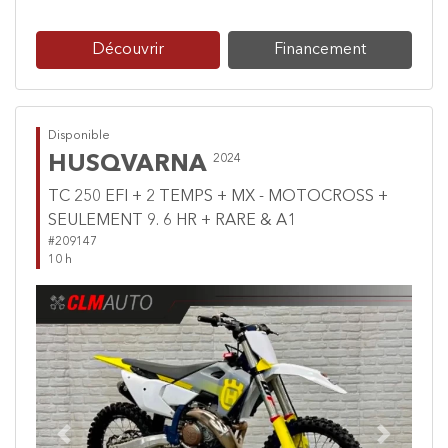
Découvrir
Financement
Disponible
HUSQVARNA
2024
TC 250 EFI + 2 TEMPS + MX - MOTOCROSS +
SEULEMENT 9. 6 HR + RARE & A1
#209147
10 h
Previous
Next