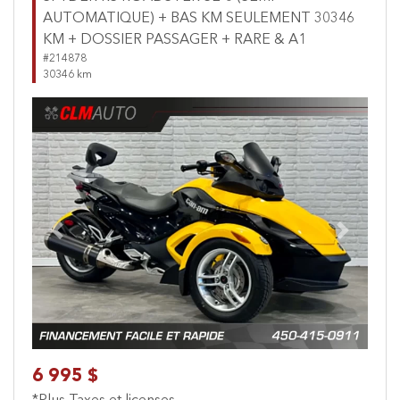
AUTOMATIQUE) + BAS KM SEULEMENT 30346
KM + DOSSIER PASSAGER + RARE & A1
#214878
30346 km
Previous
Next
6 995 $