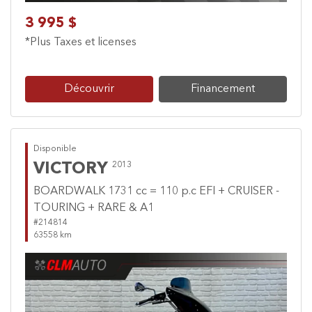
3 995 $
*Plus Taxes et licenses
Découvrir
Financement
Disponible
VICTORY
2013
BOARDWALK 1731 cc = 110 p.c EFI + CRUISER -
TOURING + RARE & A1
#214814
63558 km