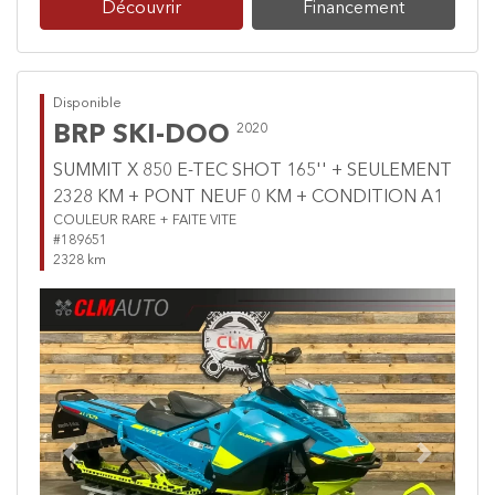
Découvrir
Financement
Disponible
BRP SKI-DOO
2020
SUMMIT X 850 E-TEC SHOT 165'' + SEULEMENT
2328 KM + PONT NEUF 0 KM + CONDITION A1
COULEUR RARE + FAITE VITE
#189651
2328 km
Previous
Next