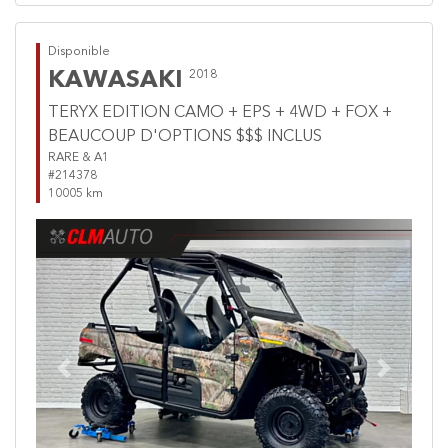
Disponible
KAWASAKI
2018
TERYX EDITION CAMO + EPS + 4WD + FOX +
BEAUCOUP D'OPTIONS $$$ INCLUS
RARE & A1
#214378
10005 km
Previous
Next