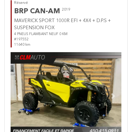
Réservé
BRP CAN-AM
2019
MAVERICK SPORT 1000R EFI + 4X4 + D.P.S +
SUSPENSION FOX
4 PNEUS FLAMBANT NEUF 0 KM
#197552
11640 km
Previous
Next