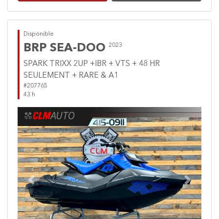
Disponible
BRP SEA-DOO
2023
SPARK TRIXX 2UP +IBR + VTS + 48 HR
SEULEMENT + RARE & A1
#207765
43 h
Previous
Next