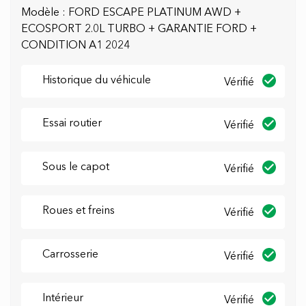
Modèle : FORD ESCAPE PLATINUM AWD +
-MAGS FORD DE 19'' POUCES DEUX TONS
ECOSPORT 2.0L TURBO + GARANTIE FORD +
UNIQUE AUX MODÈLES TITANIUM SUR PNEUS
CONDITION A1 2024
4 SAISONS DE MARQUE BRIDGESTONE
ECOPIA
Historique du véhicule
Vérifié
-BALANCE DE GARANTIE DU MANUFACTURIER
QUI A DEMARRER DE 03 MAI 2024 SUR
Essai routier
Vérifié
GROUPE BUMPER A BUMPER 3 ANS OU 60000
KM & GROUPE MOTOPROPULSEUR 5 ANS ou
100000KM
Sous le capot
Vérifié
-RAPPORT CARFAX DISPONIBLE SUR
DEMANDE
Roues et freins
Vérifié
-NE RATEZ PAS VOTRE CHANCE
Carrosserie
Vérifié
-ÉCHANGE ACCEPTER ***
Intérieur
Vérifié