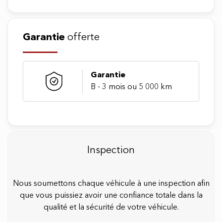
-INTERIEUR EN CUIR LUXUEUX
-BANC CHAUFFEUR & PASSAGER AVEC
Garantie
offerte
AJUSTEMENT ÉLECTRIQUE + CHAUFFANT
- CLIMATISATION /AIR CLIMATISÉ
ÉLECTRONIQUE A DOUBLE ZONE
Garantie
B - 3 mois ou 5 000 km
-CAMÉRA DE RECUL COULEUR ET CAMERA
AVANT COULEUR
-DÉTECTEUR D'OBJET ET D'IMPACT AVANT
& ARRIÈRE
Inspection
-SYSTÈME D'ASSISTANCE DÉMARRAGE EN
PENTE (HILL START ASSIST)
Nous soumettons chaque véhicule à une inspection afin
-ARRET / DÉMARRAGE AUTOMATIQUE
que vous puissiez avoir une confiance totale dans la
-SYSTEME FORD MYKEY + FORD
qualité et la sécurité de votre véhicule.
PASSCONNECT