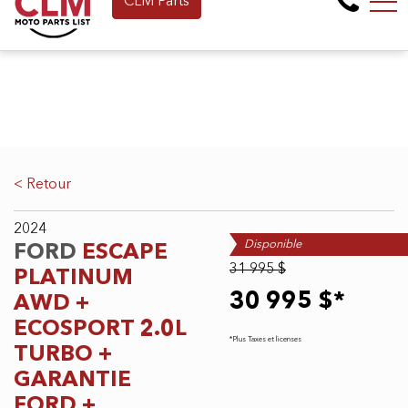
CLM Parts
Financement en ligne dès maintenant !
EN
265 Montée de la baie, Pointe-Calumet, QC, CA J0N 1G2
< Retour
2024
Disponible
FORD
ESCAPE
31 995 $
PLATINUM
30 995 $*
AWD +
ECOSPORT 2.0L
*Plus Taxes et licenses
TURBO +
GARANTIE
FORD +