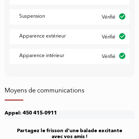
-LIVRAISON DISPONIBLE $ ***
-FINANCEMENT FACILE ET RAPIDE 1ER 2E ET
Suspension
Vérifié
3IEME CHANCE AUX CRÉDIT DISPONIBLE ***
-PROGRAMME DE GARANTIE PROLONGER 12-
Apparence extérieur
Vérifié
24-36 MOIS DISPONIBLE PAR PRODUIT
AVANTAGE PLUS OU KM+ ***
Apparence intérieur
Vérifié
***SI APPICABLE
WWW.CLMAUTO.CA
Moyens de communications
Appel: 450 415-0911
Partagez le frisson d'une balade excitante
avec vos amis !