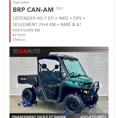
Disponible
BRP CAN-AM
2023
DEFENDER HD-7 EFI + 4WD + DPS +
SEULEMENT 2964 KM + RARE & A1
BIEN ÉQUIPÉE $$$
#215402
2964 km
Previous
Next