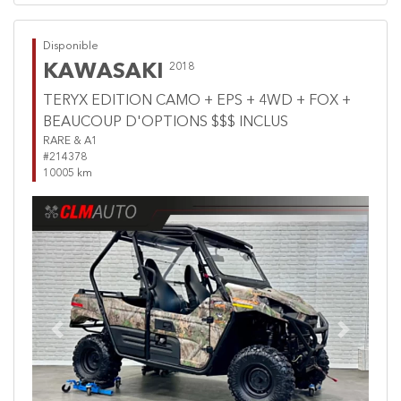
Disponible
KAWASAKI
2018
TERYX EDITION CAMO + EPS + 4WD + FOX +
BEAUCOUP D'OPTIONS $$$ INCLUS
RARE & A1
#214378
10005 km
Previous
Next