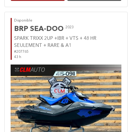
Disponible
BRP SEA-DOO
2023
SPARK TRIXX 2UP +IBR + VTS + 48 HR
SEULEMENT + RARE & A1
#207765
43 h
Previous
Next