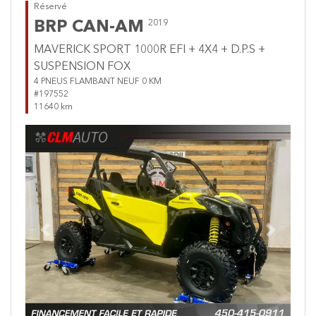
Réservé
BRP CAN-AM
2019
MAVERICK SPORT 1000R EFI + 4X4 + D.P.S +
SUSPENSION FOX
4 PNEUS FLAMBANT NEUF 0 KM
#197552
11640 km
Previous
Next