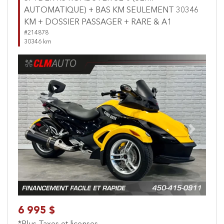
AUTOMATIQUE) + BAS KM SEULEMENT 30346
KM + DOSSIER PASSAGER + RARE & A1
#214878
30346 km
Previous
Next
6 995 $