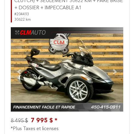
CLUTCH) + SEULEMENT 30622 KM + PARE BRISE
+ DOSSIER + IMPECCABLE A1
#204493
30622 km
Previous
Next
7 995 $ *
8 495 $
*Plus Taxes et licenses