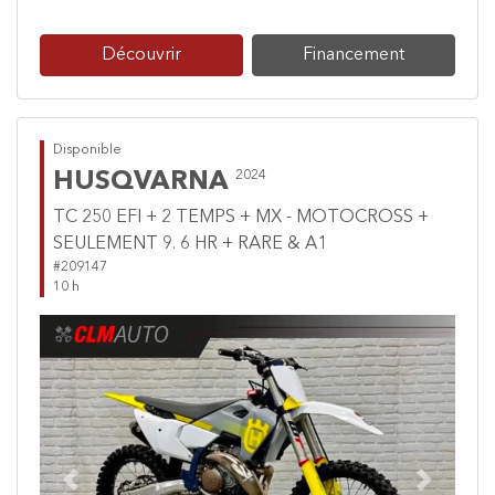
Découvrir
Financement
Disponible
HUSQVARNA
2024
TC 250 EFI + 2 TEMPS + MX - MOTOCROSS +
SEULEMENT 9. 6 HR + RARE & A1
#209147
10 h
Previous
Next