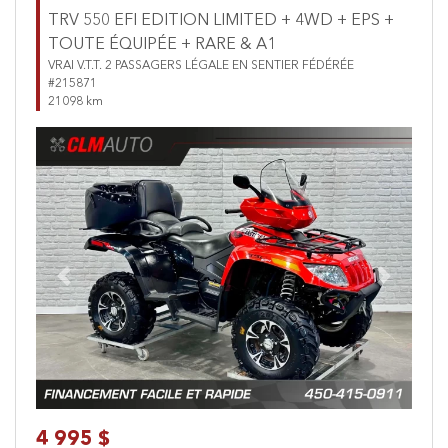
TRV 550 EFI EDITION LIMITED + 4WD + EPS +
TOUTE ÉQUIPÉE + RARE & A1
VRAI V.T.T. 2 PASSAGERS LÉGALE EN SENTIER FÉDÉRÉE
#215871
21098 km
Previous
Next
4 995 $