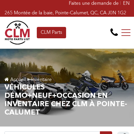
Faites une demande de Financement en ligne
EN
265 Montée de la baie, Pointe-Calumet, QC, CA J0N 1G2
CLM Parts
Accueil
Inventaire
VÉHICULES
DÉMO+NEUF+OCCASION EN
INVENTAIRE CHEZ CLM À POINTE-
CALUMET