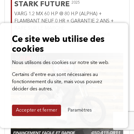
STARK FUTURE
2025
VARG 1.2 MX 60 H.P @ 80 H.P (ALPHA) +
FLAMBANT NEUF 0 HR + GARANTIE 2 ANS +
RARE SUR LE MARCHÉ
MX-MOTORCROSS-ENDURO E.V = MOTO ELECTRIQUE
Ce site web utilise des
#181227
0 km
cookies
Nous utilisons des cookies sur notre site web.
Certains d'entre eux sont nécessaires au
fonctionnement du site, mais vous pouvez
décider des autres.
Previous
Next
Accepter et fermer
Paramètres