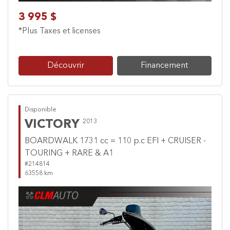
3 995 $
*Plus Taxes et licenses
Découvrir
Financement
Disponible
VICTORY
2013
BOARDWALK 1731 cc = 110 p.c EFI + CRUISER -
TOURING + RARE & A1
#214814
63558 km