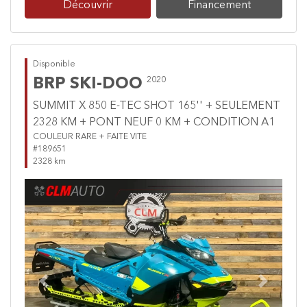
Découvrir
Financement
Disponible
BRP SKI-DOO
2020
SUMMIT X 850 E-TEC SHOT 165'' + SEULEMENT
2328 KM + PONT NEUF 0 KM + CONDITION A1
COULEUR RARE + FAITE VITE
#189651
2328 km
Previous
Next