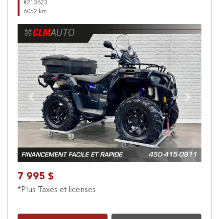
#213623
6052 km
Previous
Next
7 995 $
*Plus Taxes et licenses