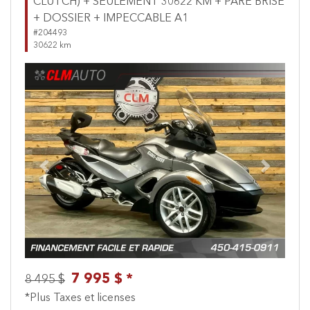
CLUTCH) + SEULEMENT 30622 KM + PARE BRISE
+ DOSSIER + IMPECCABLE A1
#204493
30622 km
Previous
Next
7 995 $ *
8 495 $
*Plus Taxes et licenses