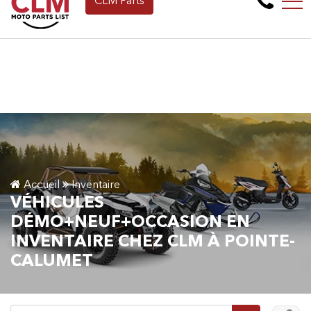
CLM Parts
Faites une demande de Financement en ligne dè
EN
265 Montée de la baie, Pointe-Calumet, QC, CA J0N 1G2
Accueil
Inventaire
VÉHICULES
DÉMO+NEUF+OCCASION EN
INVENTAIRE CHEZ CLM À POINTE-
CALUMET