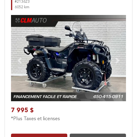
#213623
6052 km
Previous
Next
7 995 $
*Plus Taxes et licenses