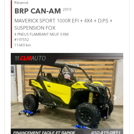
Réservé
BRP CAN-AM
2019
MAVERICK SPORT 1000R EFI + 4X4 + D.P.S +
SUSPENSION FOX
4 PNEUS FLAMBANT NEUF 0 KM
#197552
11640 km
Previous
Next