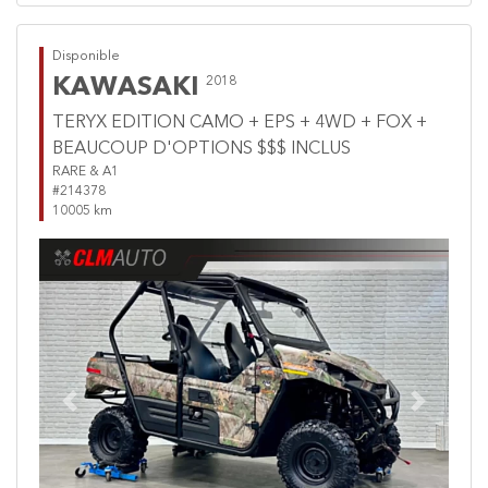
Disponible
KAWASAKI
2018
TERYX EDITION CAMO + EPS + 4WD + FOX +
BEAUCOUP D'OPTIONS $$$ INCLUS
RARE & A1
#214378
10005 km
Previous
Next