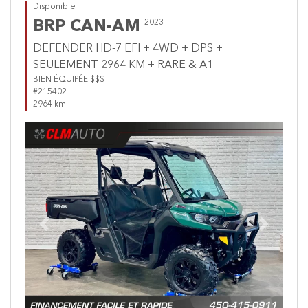
Disponible
BRP CAN-AM
2023
DEFENDER HD-7 EFI + 4WD + DPS +
SEULEMENT 2964 KM + RARE & A1
BIEN ÉQUIPÉE $$$
#215402
2964 km
Previous
Next