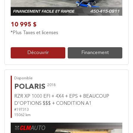
10 995 $
*Plus Taxes et licenses
Découvrir
Financement
Disponible
POLARIS
2018
RZR XP 1000 EFI + 4X4 + EPS + BEAUCOUP
D'OPTIONS $$$ + CONDITION A1
#197313
15062 km