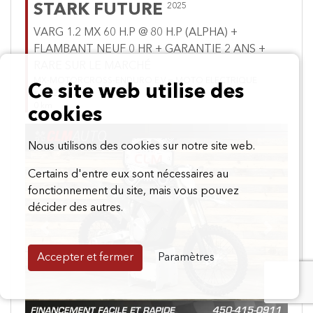
STARK FUTURE
2025
VARG 1.2 MX 60 H.P @ 80 H.P (ALPHA) +
FLAMBANT NEUF 0 HR + GARANTIE 2 ANS +
RARE SUR LE MARCHÉ
MX-MOTORCROSS-ENDURO E.V = MOTO ELECTRIQUE
Ce site web utilise des
#181227
0 km
cookies
Nous utilisons des cookies sur notre site web.
Certains d'entre eux sont nécessaires au
fonctionnement du site, mais vous pouvez
décider des autres.
Previous
Next
Accepter et fermer
Paramètres