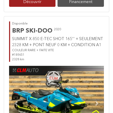
Découvrir
Financement
Disponible
BRP SKI-DOO
2020
SUMMIT X 850 E-TEC SHOT 165'' + SEULEMENT
2328 KM + PONT NEUF 0 KM + CONDITION A1
COULEUR RARE + FAITE VITE
#189651
2328 km
Previous
Next