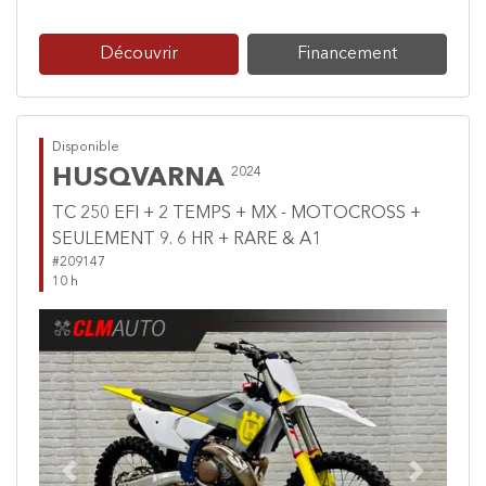
Découvrir
Financement
Disponible
HUSQVARNA
2024
TC 250 EFI + 2 TEMPS + MX - MOTOCROSS +
SEULEMENT 9. 6 HR + RARE & A1
#209147
10 h
Previous
Next