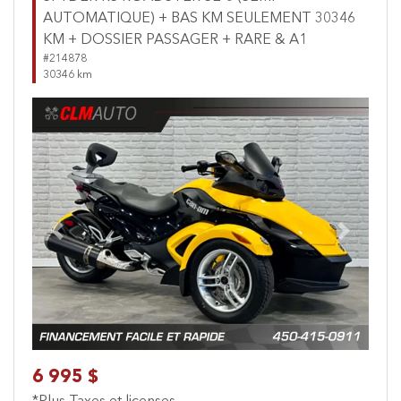
AUTOMATIQUE) + BAS KM SEULEMENT 30346
KM + DOSSIER PASSAGER + RARE & A1
#214878
30346 km
Previous
Next
6 995 $