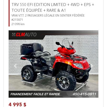
TRV 550 EFI EDITION LIMITED + 4WD + EPS +
TOUTE ÉQUIPÉE + RARE & A1
VRAI V.T.T. 2 PASSAGERS LÉGALE EN SENTIER FÉDÉRÉE
#215871
21098 km
Previous
Next
4 995 $