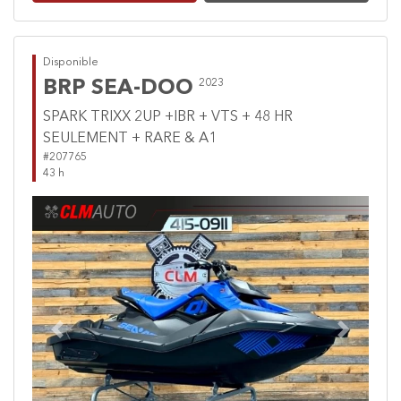
Disponible
BRP SEA-DOO
2023
SPARK TRIXX 2UP +IBR + VTS + 48 HR
SEULEMENT + RARE & A1
#207765
43 h
Previous
Next