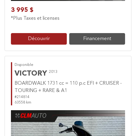
3 995 $
*Plus Taxes et licenses
Découvrir
Financement
Disponible
VICTORY
2013
BOARDWALK 1731 cc = 110 p.c EFI + CRUISER -
TOURING + RARE & A1
#214814
63558 km