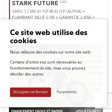
STARK FUTURE
2025
VARG 1.2 MX 60 H.P @ 80 H.P (ALPHA) +
FLAMBANT NEUF 0 HR + GARANTIE 2 ANS +
RARE SUR LE MARCHÉ
MX-MOTORCROSS-ENDURO E.V = MOTO ELECTRIQUE
Ce site web utilise des
#181227
0 km
cookies
Nous utilisons des cookies sur notre site web.
Certains d'entre eux sont nécessaires au
fonctionnement du site, mais vous pouvez
décider des autres.
Previous
Next
Accepter et fermer
Paramètres