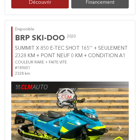
Découvrir
Financement
Disponible
BRP SKI-DOO
2020
SUMMIT X 850 E-TEC SHOT 165'' + SEULEMENT
2328 KM + PONT NEUF 0 KM + CONDITION A1
COULEUR RARE + FAITE VITE
#189651
2328 km
Previous
Next