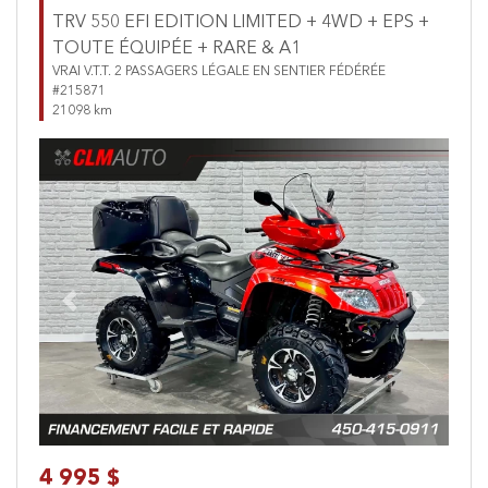
TRV 550 EFI EDITION LIMITED + 4WD + EPS +
TOUTE ÉQUIPÉE + RARE & A1
VRAI V.T.T. 2 PASSAGERS LÉGALE EN SENTIER FÉDÉRÉE
#215871
21098 km
Previous
Next
4 995 $