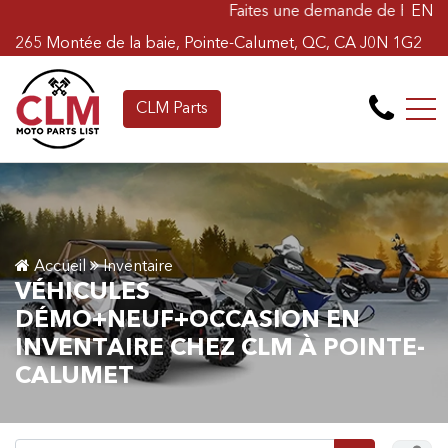
Faites une demande de Financement en ligne 
EN
265 Montée de la baie, Pointe-Calumet, QC, CA J0N 1G2
CLM Parts
Accueil
Inventaire
VÉHICULES
DÉMO+NEUF+OCCASION EN
INVENTAIRE CHEZ CLM À POINTE-
CALUMET