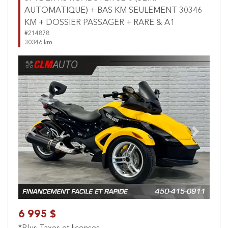
AUTOMATIQUE) + BAS KM SEULEMENT 30346
KM + DOSSIER PASSAGER + RARE & A1
#214878
30346 km
Previous
Next
6 995 $