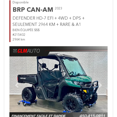
Disponible
BRP CAN-AM
2023
DEFENDER HD-7 EFI + 4WD + DPS +
SEULEMENT 2964 KM + RARE & A1
BIEN ÉQUIPÉE $$$
#215402
2964 km
Previous
Next