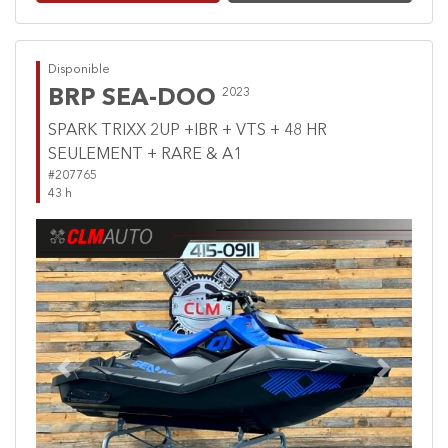
Disponible
BRP SEA-DOO
2023
SPARK TRIXX 2UP +IBR + VTS + 48 HR
SEULEMENT + RARE & A1
#207765
43 h
Previous
Next