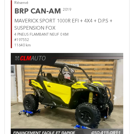
Réservé
BRP CAN-AM
2019
MAVERICK SPORT 1000R EFI + 4X4 + D.P.S +
SUSPENSION FOX
4 PNEUS FLAMBANT NEUF 0 KM
#197552
11640 km
Previous
Next