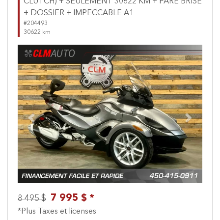
CLUTCH) + SEULEMENT 30622 KM + PARE BRISE
+ DOSSIER + IMPECCABLE A1
#204493
30622 km
Previous
Next
7 995 $ *
8 495 $
*Plus Taxes et licenses