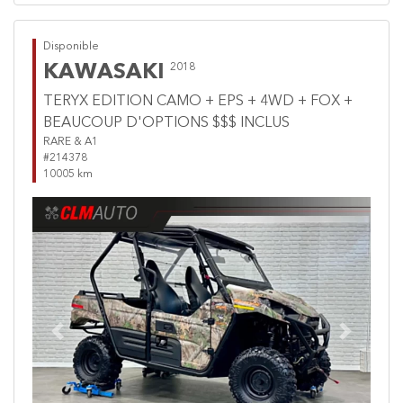
Disponible
KAWASAKI
2018
TERYX EDITION CAMO + EPS + 4WD + FOX +
BEAUCOUP D'OPTIONS $$$ INCLUS
RARE & A1
#214378
10005 km
Previous
Next