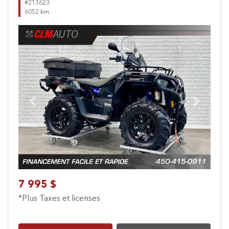
#213623
6052 km
Previous
Next
7 995 $
*Plus Taxes et licenses