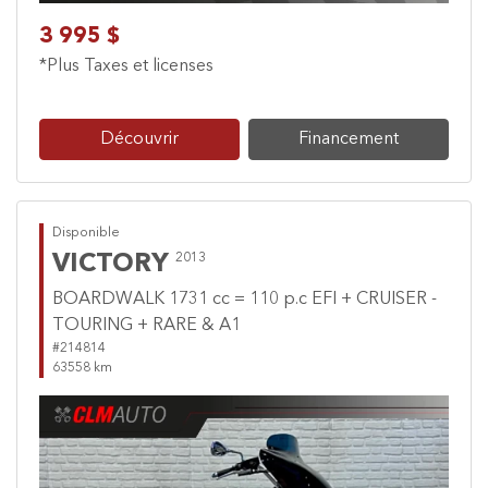
3 995 $
*Plus Taxes et licenses
Découvrir
Financement
Disponible
VICTORY
2013
BOARDWALK 1731 cc = 110 p.c EFI + CRUISER -
TOURING + RARE & A1
#214814
63558 km