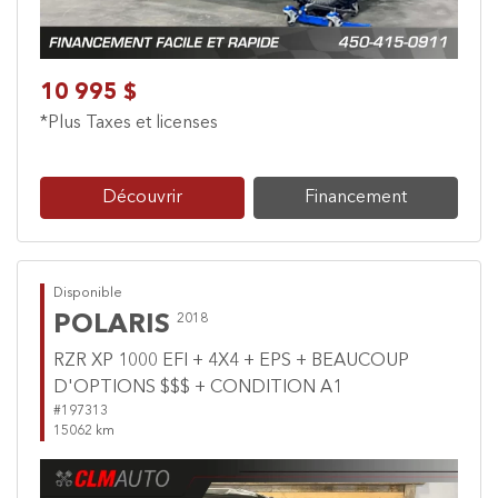
10 995 $
*Plus Taxes et licenses
Découvrir
Financement
Disponible
POLARIS
2018
RZR XP 1000 EFI + 4X4 + EPS + BEAUCOUP
D'OPTIONS $$$ + CONDITION A1
#197313
15062 km