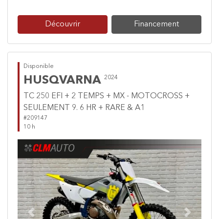
Découvrir
Financement
Disponible
HUSQVARNA
2024
TC 250 EFI + 2 TEMPS + MX - MOTOCROSS +
SEULEMENT 9. 6 HR + RARE & A1
#209147
10 h
Previous
Next