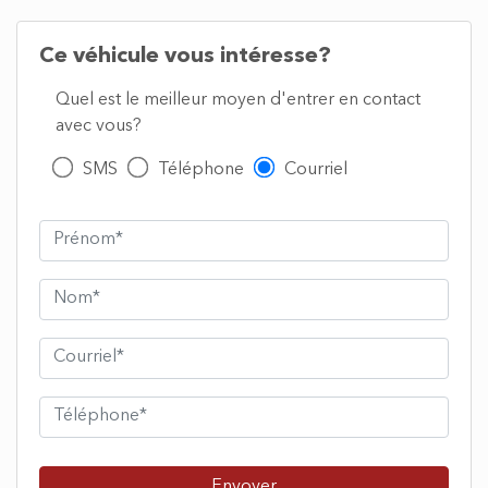
LARGES INVENTAIRES DE PIÈCES USAGER DISPONIBLE
ET PRET A ETRE SHIPPER
WWW.CLMPARTS.COM
MIEUX ET PLUS RAPIDE QUE HONDA CR CRF CR-F
KAWASAKI KAWA KX KXF KX-F SUZUKI RM RMZ RM-Z
YAMAHA YAM YZ YZF YZ-F KTM SX SXF SX-F TCI XC
XCW XC-W GAS GAS GASGAS HUSQVARNA HUSQY TC
FC CAN-AM CANAM
Ce véhicule vous intéresse?
Quel est le meilleur moyen d'entrer en contact
avec vous?
SMS
Téléphone
Courriel