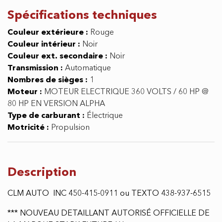
ELECTRIQUE LEGALE SUR LA
ROUTE+ 60 H.P @ 80 H.P +
GARANTIE 2 ANS 2026
EN STOCK + QUANTITÉ LIMITÉE
Condition
:
Neuf
Numéro de stock
:
200042
Garantie
:
Aucune garantie
Spécifications
techniques
Couleur extérieure :
Rouge
Couleur intérieur :
Noir
Couleur ext. secondaire :
Noir
Transmission :
Automatique
Nombres de sièges :
1
Moteur :
MOTEUR ELECTRIQUE 360 VOLTS / 60 HP @