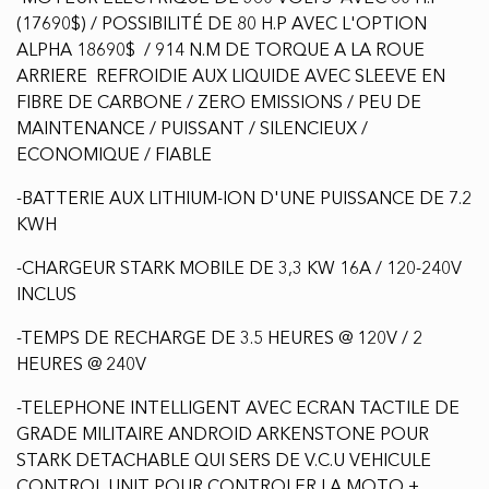
HEURES D"UTILISATIONS / FLAMBANT NEUF TOUT
JUSTE SORTIE DE LA BOITE + GARANTIE COMPLETE
DU MANUFACTURIER DE 2 ANS / EN STOCK ET PRET A
PARTIR / QUANTITÉE LIMITÉE
-TRES RARE RARE SUR LE MARCHÉ + QUANTITÉ
LIMITÉE
-TRES BELLE AGENCEMENT DE COULEURS ROUGE
STARK - BLANC - NOIR
-MOTEUR ELECTRIQUE DE 360 VOLTS AVEC 60 H.P
(17690$) / POSSIBILITÉ DE 80 H.P AVEC L'OPTION
ALPHA 18690$ / 914 N.M DE TORQUE A LA ROUE
ARRIERE REFROIDIE AUX LIQUIDE AVEC SLEEVE EN
FIBRE DE CARBONE / ZERO EMISSIONS / PEU DE
MAINTENANCE / PUISSANT / SILENCIEUX /
ECONOMIQUE / FIABLE
-BATTERIE AUX LITHIUM-ION D'UNE PUISSANCE DE 7.2