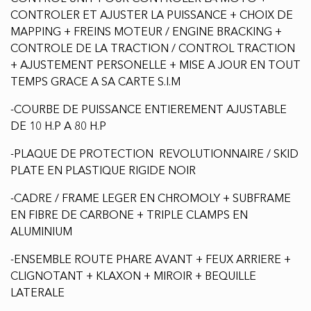
KWH
-CHARGEUR STARK MOBILE DE 3,3 KW 16A / 120-240V
INCLUS
-TEMPS DE RECHARGE DE 3.5 HEURES @ 120V / 2
HEURES @ 240V
-TELEPHONE INTELLIGENT AVEC ECRAN TACTILE DE
GRADE MILITAIRE ANDROID ARKENSTONE POUR
STARK DETACHABLE QUI SERS DE V.C.U VEHICULE
CONTROL UNIT POUR CONTROLER LA MOTO +
CONTROLER ET AJUSTER LA PUISSANCE + CHOIX DE
MAPPING + FREINS MOTEUR / ENGINE BRACKING +
CONTROLE DE LA TRACTION / CONTROL TRACTION
+ AJUSTEMENT PERSONELLE + MISE A JOUR EN TOUT
TEMPS GRACE A SA CARTE S.I.M
-COURBE DE PUISSANCE ENTIEREMENT AJUSTABLE
DE 10 H.P A 80 H.P