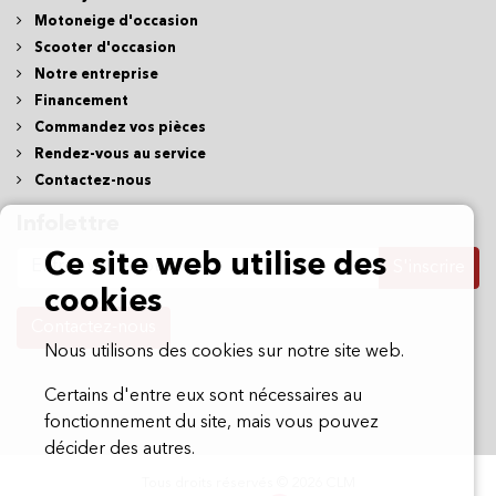
265 Montée de la baie, Pointe-Calumet,
QC, CA J0N 1G2
450 415-0911
Liens rapides
Inventaire complet
Autos d'occasion
Motomarine d'occasion
VTT d'occasion
Ce site web utilise des
Motocyclettes d'occasion
Motoneige d'occasion
cookies
Scooter d'occasion
Notre entreprise
Nous utilisons des cookies sur notre site web.
Financement
Certains d'entre eux sont nécessaires au
Commandez vos pièces
fonctionnement du site, mais vous pouvez
Rendez-vous au service
décider des autres.
Contactez-nous
Infolettre