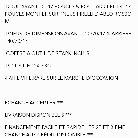
FOURCHE INVERSER AVEC 290 mm DE
DEBATTEMMENT + POSSIBILITÉ DE COMMANDER
AVEC VOTRE CHOIX DE SUSPENSION SOUPLE /
MOYENNE / DURE
-SUSPENSION ARRIERE DE QUALITE SUPERIEUR &
AJUSTABLE DE MARQUE KYB MONOSCHOCK A TRIPLE
AJUSTEMENT AVEC 303 mm DE DEBATTEMENT +
POSSIBILITÉ DE COMMANDER AVEC VOTRE CHOIX
DE SUSPENSION SOUPLE / MOYENNE / DURE
-ROUE AVANT DE 17 POUCES & ROUE ARRIERE DE 17
POUCES MONTER SUR PNEUS PIRELLI DIABLO ROSSO
IV
-PNEUS DE DIMENSIONS AVANT 120/70/17 & ARRIERE
140/70/17
-COFFRE A OUTIL DE STARK INCLUS