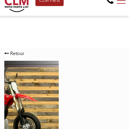
CLM Parts
Faites une demande de Financement en 
EN
265 Montée de la baie, Pointe-Calumet, QC, CA J0N 1G2
Retour