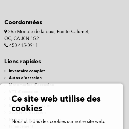
Coordonnées
265 Montée de la baie, Pointe-Calumet,
QC, CA J0N 1G2
450 415-0911
Liens rapides
Inventaire complet
Autos d'occasion
Motomarine d'occasion
VTT d'occasion
Ce site web utilise des
Motocyclettes d'occasion
Motoneige d'occasion
cookies
Scooter d'occasion
Notre entreprise
Nous utilisons des cookies sur notre site web.
Financement