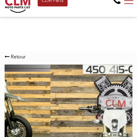
CLM Parts
Faites une demande de Financement en 
EN
265 Montée de la baie, Pointe-Calumet, QC, CA J0N 1G2
Retour