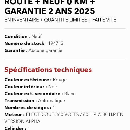
ROUTE + NEUF 0 KM +
GARANTIE 2 ANS 2025
EN INVENTAIRE + QUANTITÉ LIMITÉÉ + FAITE VITE
Condition
:
Neuf
Numéro de stock
:
194713
Garantie
:
Aucune garantie
Spécifications
techniques
Couleur extérieure :
Rouge
Couleur intérieur :
Noir
Couleur ext. secondaire :
Blanc
Transmission :
Automatique
Nombres de sièges :
1
Moteur :
ELECTRIQUE 360 VOLTS / 60 H.P @ 80 H.P EN
VERSION ALPHA
Cylinder :
1