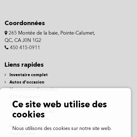
Coordonnées
265 Montée de la baie, Pointe-Calumet,
QC, CA J0N 1G2
450 415-0911
Liens rapides
Inventaire complet
Autos d'occasion
Motomarine d'occasion
VTT d'occasion
Ce site web utilise des
Motocyclettes d'occasion
Motoneige d'occasion
cookies
Scooter d'occasion
Notre entreprise
Nous utilisons des cookies sur notre site web.
Financement