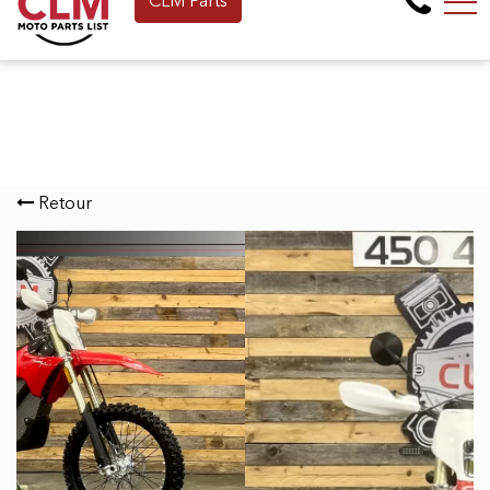
CLM Parts
Faites une demande de Financement en 
EN
265 Montée de la baie, Pointe-Calumet, QC, CA J0N 1G2
Retour