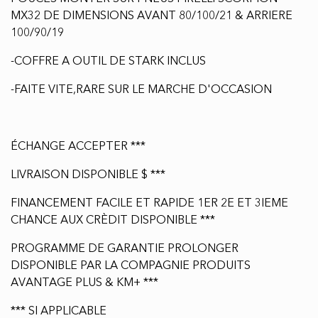
PROGRAMME DE GARANTIE PROLONGER
DISPONIBLE PAR LA COMPAGNIE PRODUITS
AVANTAGE PLUS & KM+ ***
*** SI APPLICABLE
WWW.CLMAUTO.CA
LARGES INVENTAIRES DE PIÈCES USAGER DISPONIBLE
ET PRET A ETRE SHIPPER
WWW.CLMPARTS.COM
MIEUX ET PLUS RAPIDE QUE HONDA CR CRF CR-F
KAWASAKI KAWA KX KXF KX-F SUZUKI RM RMZ RM-Z
YAMAHA YAM YZ YZF YZ-F KTM SX SXF SX-F TCI XC
XCW XC-W GAS GAS GASGAS HUSQVARNA HUSQY TC
FC CAN-AM CANAM