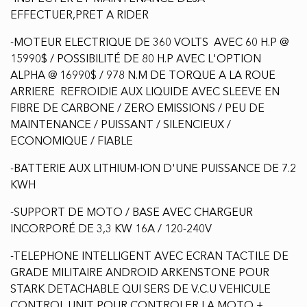
INCORPORÉ DE 3,3 KW 16A / 120-240V
-TELEPHONE INTELLIGENT AVEC ECRAN TACTILE DE
GRADE MILITAIRE ANDROID ARKENSTONE POUR
STARK DETACHABLE QUI SERS DE V.C.U VEHICULE
CONTROL UNIT POUR CONTROLER LA MOTO +
CONTROLER ET AJUSTER LA PUISSANCE + CHOIX DE
MAPPING + FREINS MOTEUR / ENGINE BRACKING +
CONTROLE DE LA TRACTION / CONTROL TRACTION
+ AJUSTEMENT PERSONELLE + MISE A JOUR EN TOUT
TEMPS GRACE A SA CARTE S.I.M
-COURBE DE PUISSANCE ENTIEREMENT AJUSTABLE
DE 10 H.P A 80 H.P
-PROTEGE MAINS DE COULEUR ASSORTIE
-PLAQUE DE PROTECTION REVOLUTIONNAIRE / SKID
PLATE EN PLASTIQUE RIGIDE NOIR