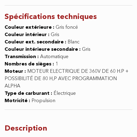
Motricité :
Propulsion
Description
CLM AUTO INC 450-415-0911 ou TEXTO 438-937-6515
*** NOUVEAU DETAILLANT AUTORISÉ OFFICIELLE DE
LA MARQUE STARK FUTURE *** EN INVENTAIRE &
PRET A ETRE LIVRER DES MAINTENANT ***
A VENDRE MOTO ELECTRIQUE HAUT DE GAMME VE /
EV / MOTOCROSS / MX / ENDURO / CROSS / DIRT
BIKE / OFFROAD / HORS ROUTE / CROSS COUNTRY /
ZERO EMISSIONS
-2025 STARK FUTURE VARG 1.2 MX-MOTOCROSS AVEC
0 HEURES D"UTILISATIONS / FLAMBANT NEUF TOUT
JUSTE SORTIE DE LA BOITE + GARANTIE COMPLETE