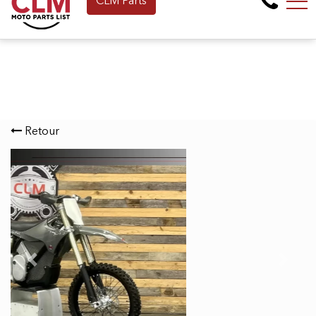
CLM Parts
Faites une demande de Financement en
EN
265 Montée de la baie, Pointe-Calumet, QC, CA J0N 1G2
Retour
Previous
Next
15 990 $
Disponible
STARK FUTURE VARG 1.2 MX
60 H.P @ 80 H.P (ALPHA) +
FLAMBANT NEUF 0 HR +
GARANTIE 2 ANS + RARE SUR
LE MARCHÉ 2025
MX-MOTORCROSS-ENDURO E.V = MOTO