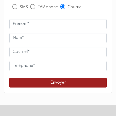
Envoyer
Coordonnées
265 Montée de la baie, Pointe-Calumet,
QC, CA J0N 1G2
450 415-0911
Liens rapides
Inventaire complet
Autos d'occasion
Motomarine d'occasion
VTT d'occasion