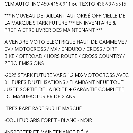
DU MANUFACTURIER DE 2 ANS
-TRES RARE RARE SUR LE MARCHÉ
-COULEUR GRIS FORET - BLANC - NOIR
-INSPECTER ET MAINTENANCE DÉJA
EFFECTUER,PRET A RIDER
-MOTEUR ELECTRIQUE DE 360 VOLTS AVEC 60 H.P @
15990$ / POSSIBILITÉ DE 80 H.P AVEC L'OPTION
ALPHA @ 16990$ / 978 N.M DE TORQUE A LA ROUE
ARRIERE REFROIDIE AUX LIQUIDE AVEC SLEEVE EN
FIBRE DE CARBONE / ZERO EMISSIONS / PEU DE
MAINTENANCE / PUISSANT / SILENCIEUX /
ECONOMIQUE / FIABLE
-BATTERIE AUX LITHIUM-ION D'UNE PUISSANCE DE 7.2
KWH
-SUPPORT DE MOTO / BASE AVEC CHARGEUR