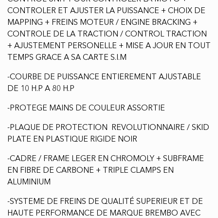
-CADRE / FRAME LEGER EN CHROMOLY + SUBFRAME
EN FIBRE DE CARBONE + TRIPLE CLAMPS EN
ALUMINIUM
-SYSTEME DE FREINS DE QUALITÉ SUPERIEUR ET DE
HAUTE PERFORMANCE DE MARQUE BREMBO AVEC
ETRIER A 2 PISTONS DISQUE DE 260 mm AVANT &
ETRIER A 1 PISTON DE 220 mm + CONTROLE DES
FREINS AVANT & ARRIERE DIRECTEMENT AUX
GUIDONS
-SUSPENSION AVANT DE QUALITE SUPERIEUR &
TOUTE AJUSTABLE DE MARQUE KYB DE 48mm A
FOURCHE INVERSER AVEC 12,2 POUCES DE
DEBATTEMMENT (SET-UP DE SUSPENSION MOYEN
POUR 165 LBS A 200 LBS) POSSIBILITÉ DE SUSPENSION
SOUPLE OU DURE
-SUSPENSION ARRIERE DE QUALITE SUPERIEUR &
AJUSTABLE DE MARQUE KYB MONOSCHOCK A TRIPLE