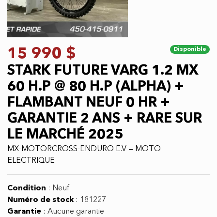
ELECTRIQUE
Condition
:
Neuf
Numéro de stock
:
181227
Garantie
:
Aucune garantie
Spécifications
techniques
Couleur extérieure :
Gris foncé
Couleur intérieur :
Gris
Couleur ext. secondaire :
Blanc
Couleur intérieure secondaire :
Gris
Transmission :
Automatique
Nombres de sièges :
1
Moteur :
MOTEUR ELECTRIQUE DE 360V DE 60 H.P +
POSSIBILITÉ DE 80 H,P AVEC PROGRAMMATION
ALPHA
Type de carburant :
Électrique